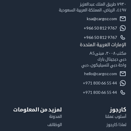
٧٩٣٠ طريق الملك عبدالعزيز
٤٤٩٧، الرياض، المملكة العربية السعودية
ksa@cargoz.com
+966 50 812 9767
+966 50 812 9767
الإمارات العربية المتحدة
مكتب ٣٠٠٨، مبنىA5
دبي ديجيتال بارك
واحة دبي للسيليكون، دبي
hello@cargoz.com
+971 800 66 55 44
+971 800 66 55 44
كارجوز
لمزيد من المعلومات
أسلوب عملنا
المدونة
لماذا كارجوز
الوظائف