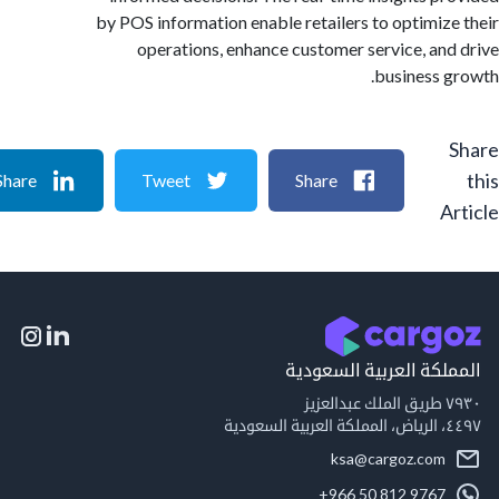
by POS information enable retailers to optimiz
operations, enhance customer service, an
business 
Share
Tweet
Share
A
لكة العربية السعودية
يز
دية
ksa@cargoz.com
+966 50 812 9767